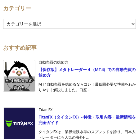
カテゴリー
カ
テ
ゴ
リ
ー
おすすめ記事
自動売買の始め方
【保存版】メタトレーダー４（MT4）での自動売買の
始め方
MT4自動売買を始めるならコレ！最低限必要な準備をわか
りやすく解説しました。口座 ...
Titan FX
TitanFX（タイタンFX）- 特徴・取引内容・最新情報を
完全ガイド
タイタンFXは、業界最狭水準のスプレッドを誇り、日本人
トレーダーにも人気の海外F ...