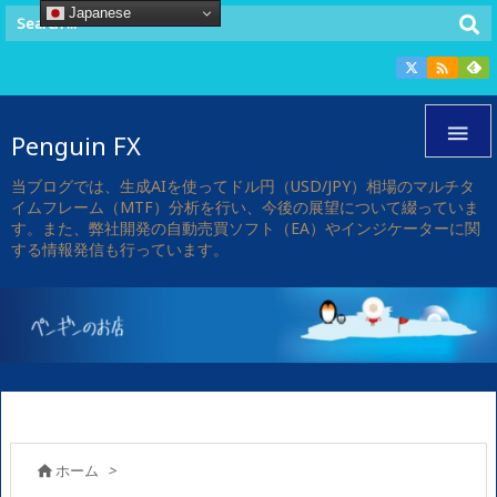
Japanese


Penguin FX
当ブログでは、生成AIを使ってドル円（USD/JPY）相場のマルチタ
イムフレーム（MTF）分析を行い、今後の展望について綴っていま
す。また、弊社開発の自動売買ソフト（EA）やインジケーターに関
する情報発信も行っています。
ホーム
>
