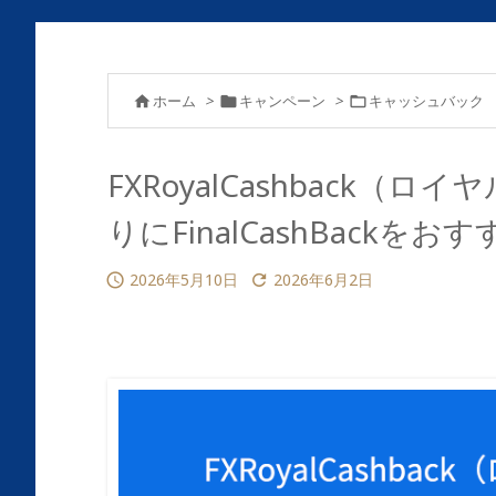
ホーム
>
キャンペーン
>
キャッシュバック



FXRoyalCashback
りにFinalCashBackを
2026年5月10日
2026年6月2日

