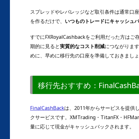
スプレッドやレバレッジなど取引条件は通常口
を作るだけで、
いつものトレードにキャッシュ
すでにFXRoyalCashbackをご利用だった
期的に見ると
実質的なコスト削減
につながります
めに、早めに移行先の口座を準備しておきまし
移行先おすすめ：FinalCashB
FinalCashBack
は、2011年からサービスを提供
クサービスです。XMTrading・TitanFX・H
量に応じて現金がキャッシュバックされます。