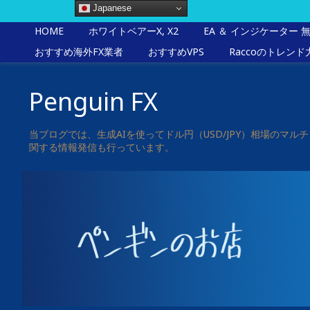
Japanese
HOME
ホワイトベアーX, X2
EA ＆ インジケーター 
おすすめ海外FX業者
おすすめVPS
Raccoのトレンド
Penguin FX
当ブログでは、生成AIを使ってドル円（USD/JPY）相場の
関する情報発信も行っています。