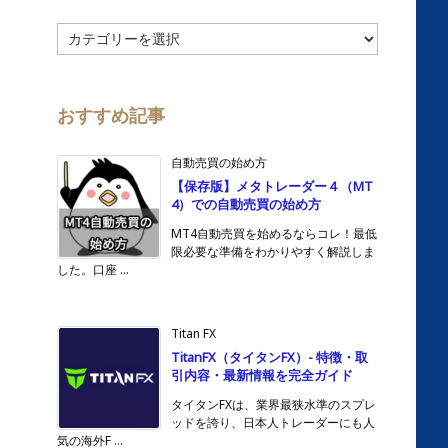
カ
テ
ゴ
リ
ー
おすすめ記事
自動売買の始め方
【保存版】メタトレーダー４（MT
4）での自動売買の始め方
MT4自動売買を始めるならコレ！最低
限必要な準備をわかりやすく解説しま
した。口座 ...
Titan FX
TitanFX（タイタンFX）- 特徴・取
引内容・最新情報を完全ガイド
タイタンFXは、業界最狭水準のスプレ
ッドを誇り、日本人トレーダーにも人
気の海外F ...