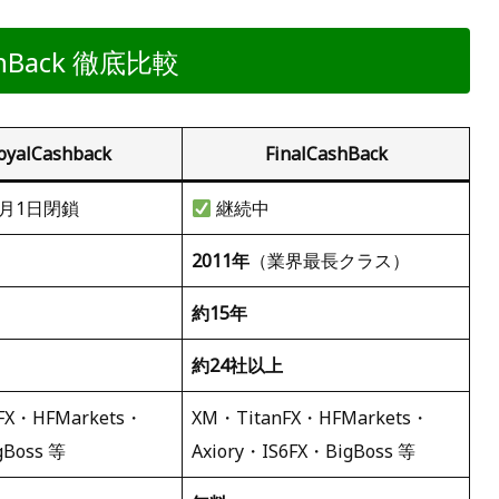
CashBack 徹底比較
oyalCashback
FinalCashBack
6月1日閉鎖
継続中
2011年
（業界最長クラス）
約15年
約24社以上
FX・HFMarkets・
XM・TitanFX・HFMarkets・
gBoss 等
Axiory・IS6FX・BigBoss 等