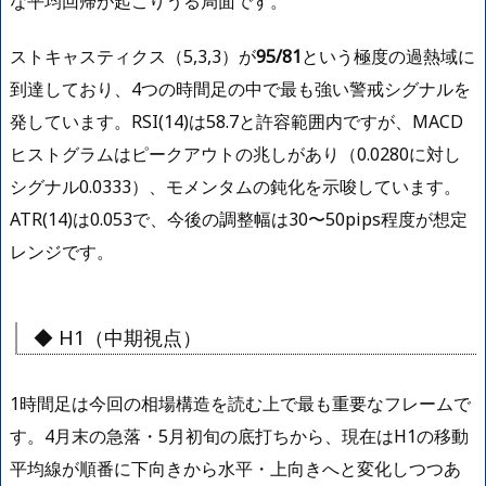
な平均回帰が起こりうる局面です。
ストキャスティクス（5,3,3）が
95/81
という極度の過熱域に
到達しており、4つの時間足の中で最も強い警戒シグナルを
発しています。RSI(14)は58.7と許容範囲内ですが、MACD
ヒストグラムはピークアウトの兆しがあり（0.0280に対し
シグナル0.0333）、モメンタムの鈍化を示唆しています。
ATR(14)は0.053で、今後の調整幅は30〜50pips程度が想定
レンジです。
◆ H1（中期視点）
1時間足は今回の相場構造を読む上で最も重要なフレームで
す。4月末の急落・5月初旬の底打ちから、現在はH1の移動
平均線が順番に下向きから水平・上向きへと変化しつつあ