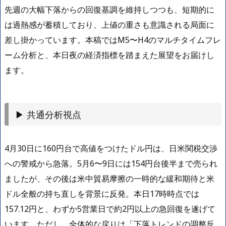
先週の大幅下落からの回復基調を維持しつつも、短期的に
は過熱感が蓄積しており、上値の重さも意識される局面に
差し掛かっています。本稿ではM5〜H4のマルチタイムフレ
ーム分析と、本日夜の経済指標を踏まえた展望をお届けし
ます。
▶ 共通分析視点
4月30日に160円台で高値をつけたドル円は、日米関税交渉
への警戒から急落。5月6〜9日には154円台後半まで売られ
ましたが、その後は米中貿易摩擦の一時的な緩和期待と米
ドル全般の持ち直しを背景に反発。本日17時時点では
157.12円と、わずか5営業日で約2円以上の急回復を遂げて
います。ただし、全体的な戻りは「下落トレンドの調整反