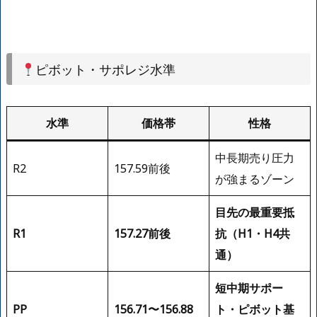
ピボット・サポレジ水準
水準
価格帯
性格
中長期売り圧力
R2
157.59前後
が強まるゾーン
目先の最重要抵
R1
157.27前後
抗（H1・H4共
通）
短中期サポー
PP
156.71〜156.88
ト・ピボット基