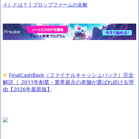
イ）とは？ | プロップファームの全貌
FinalCashBack（ファイナルキャッシュバック）完全
解説 ｜ 2011年創業・業界最古の老舗が選ばれ続ける理
由【2026年最新版】