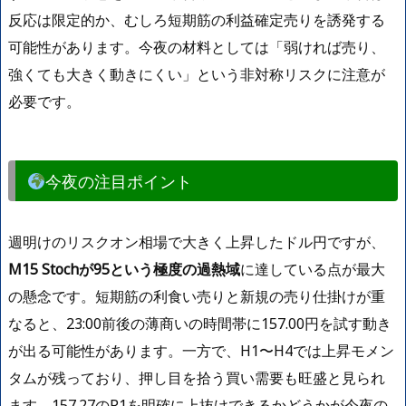
反応は限定的か、むしろ短期筋の利益確定売りを誘発する
可能性があります。今夜の材料としては「弱ければ売り、
強くても大きく動きにくい」という非対称リスクに注意が
必要です。
今夜の注目ポイント
週明けのリスクオン相場で大きく上昇したドル円ですが、
M15 Stochが95という極度の過熱域
に達している点が最大
の懸念です。短期筋の利食い売りと新規の売り仕掛けが重
なると、23:00前後の薄商いの時間帯に157.00円を試す動き
が出る可能性があります。一方で、H1〜H4では上昇モメン
タムが残っており、押し目を拾う買い需要も旺盛と見られ
ます。157.27のR1を明確に上抜けできるかどうかが今夜の