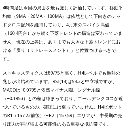
4時間足は今回の局面を最も厳しく評価しています。移動平
均線（9MA・26MA・100MA）は依然として下向きのデッ
ドクロス配列を維持しており、4月末のスパイク高値
（160.4円台）から続く下落トレンドの構造は変わっていま
せん。現在の上昇は、あくまでも大きな下落トレンドにお
ける「戻り（リトレースメント）」と位置づけるべきで
す。
ストキャスティクスは89/75と高く、H4レベルでも過熱の
兆しが出始めています。RSI(14)は54.3と中立域ですが、
MACDは−0.0795と依然マイナス圏。シグナル線
（−0.1953）との差は縮まっており、ゴールデンクロスが近
づいているものの、確認には至っていません。H4ピボット
のR1（157.23前後）〜R2（157.59）エリアが、中長期の売
り圧力が再び強まる可能性のある重要な抵抗帯です。