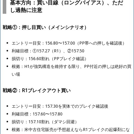
基本方向：買い目線（ロングバイアス）、ただ
し過熱に注意
戦略①：押し目買い（メインシナリオ）
エントリー目安：156.80〜157.00（PP帯への押しを確認後）
利確目標：①157.27（R1）、②157.50
損切り：156.60割れ（PPブレイク確認）
根拠：H1が強気構造を維持する限り、PP付近の押しは絶好の買
い場
戦略②：R1ブレイクアウト買い
エントリー目安：157.30を実体でのブレイク確認後
利確目標：157.60〜157.80
損切り：157.10割れ（ダマシ回避）
根拠：米中古住宅販売が予想超えならR1ブレイクの起爆剤にな