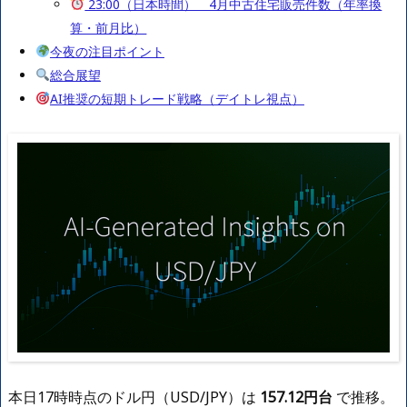
23:00（日本時間） 4月中古住宅販売件数（年率換
算・前月比）
今夜の注目ポイント
総合展望
AI推奨の短期トレード戦略（デイトレ視点）
本日17時時点のドル円（USD/JPY）は
157.12円台
で推移。