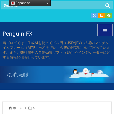
Japanese


Penguin FX
当ブログでは、生成AIを使ってドル円（USD/JPY）相場のマルチタ
イムフレーム（MTF）分析を行い、今後の展望について綴っていま
す。また、弊社開発の自動売買ソフト（EA）やインジケーターに関
する情報発信も行っています。
ホーム
>
AI

