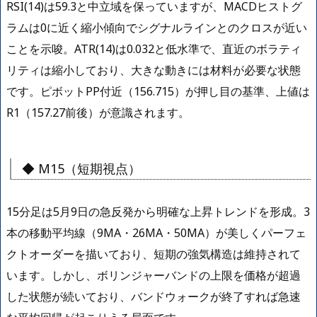
RSI(14)は59.3と中立域を保っていますが、MACDヒストグ
ラムは0に近く縮小傾向でシグナルラインとのクロスが近い
ことを示唆。ATR(14)は0.032と低水準で、直近のボラティ
リティは縮小しており、大きな動きには材料が必要な状態
です。ピボットPP付近（156.715）が押し目の基準、上値は
R1（157.27前後）が意識されます。
◆ M15（短期視点）
15分足は5月9日の急反発から明確な上昇トレンドを形成。3
本の移動平均線（9MA・26MA・50MA）が美しくパーフェ
クトオーダーを描いており、短期の強気構造は維持されて
います。しかし、ボリンジャーバンドの上限を価格が超過
した状態が続いており、バンドウォークが終了すれば急速