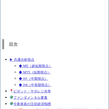
目次
▶ 共通分析視点
◆ M5（超短期視点）
◆ M15（短期視点）
◆ H1（中期視点）
◆ H4（中長期視点）
ピボット・サポレジ水準
ファンダメンタル要素
今夜発表の注目経済指標