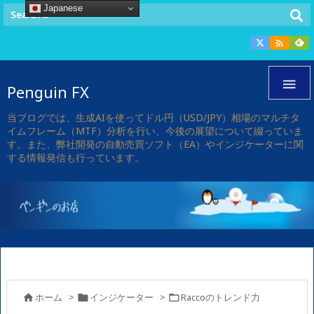
Japanese


Penguin FX
当ブログでは、生成AIを使ってドル円（USD/JPY）相場のマルチタ
イムフレーム（MTF）分析を行い、今後の展望について綴っていま
す。また、弊社開発の自動売買ソフト（EA）やインジケーターに関
する情報発信も行っています。
ホーム
>
インジケーター
>
Raccoのトレンド力


