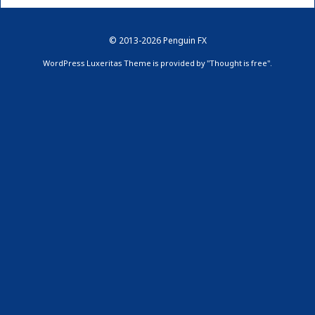
©
2013
-2026
Penguin FX
WordPress Luxeritas Theme is provided by "
Thought is free
".