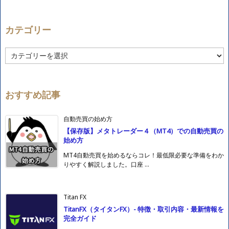
カテゴリー
カ
テ
ゴ
リ
ー
おすすめ記事
自動売買の始め方
【保存版】メタトレーダー４（MT4）での自動売買の
始め方
MT4自動売買を始めるならコレ！最低限必要な準備をわか
りやすく解説しました。口座 ...
Titan FX
TitanFX（タイタンFX）- 特徴・取引内容・最新情報を
完全ガイド