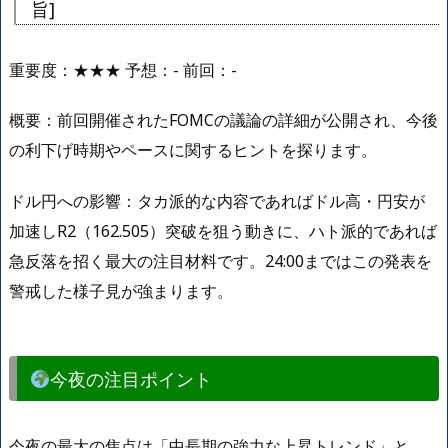
旨]
重要度：★★★ 予想：- 前回：-
概要：前回開催されたFOMCの議論の詳細が公開され、今後
の利下げ時期やペースに関するヒントを探ります。
ドル円への影響：タカ派的な内容であればドル高・円安が
加速しR2（162.505）突破を狙う動きに、ハト派的であれば
急反落を招く最大の注目材料です。24:00まではこの発表を
警戒した様子見が強まります。
今夜の注目ポイント
今夜の最大の焦点は「中長期の強力な上昇トレンド」と