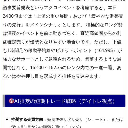
議事要旨発表というマクロイベントを考慮すると、本日
24:00頃までは「上値の重い展開」および「緩やかな調整売
りの先行」をメインシナリオとします。 積極的なロング勢
は深夜のイベントを前に動きづらく、直近高値圏からの利
益確定売りが優勢となりやすい地合いです。ただし、下値
も1時間足の移動平均線やピボットポイント（161.995）が
強力なサポートとして意識されるため、暴落するような展
開ではなく、162.00～162.35のレンジ内での一進一退、あ
るいはやや押し目を形成する推移を見込みます。
AI推奨の短期トレード戦略（デイトレ視点）
推奨する売買方向
：短期逆張り戻り売り（ショート）、または
深い押し目からの順張り買い（ロング）