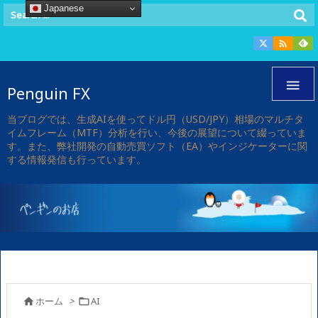
Japanese


Penguin FX
当ブログでは、生成AIを使ってドル円（USD/JPY）相場のマルチタ
イムフレーム（MTF）分析を行い、今後の展望について綴っていま
す。また、弊社開発の自動売買ソフト（EA）やインジケーターに関
する情報発信も行っています。
ホーム
>
AI

