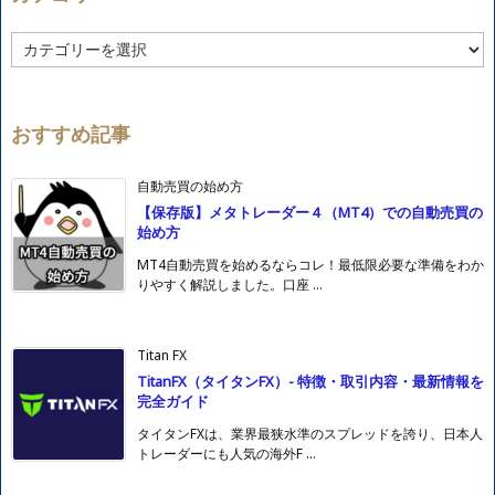
カ
テ
ゴ
リ
ー
おすすめ記事
自動売買の始め方
【保存版】メタトレーダー４（MT4）での自動売買の
始め方
MT4自動売買を始めるならコレ！最低限必要な準備をわか
りやすく解説しました。口座 ...
Titan FX
TitanFX（タイタンFX）- 特徴・取引内容・最新情報を
完全ガイド
タイタンFXは、業界最狭水準のスプレッドを誇り、日本人
トレーダーにも人気の海外F ...