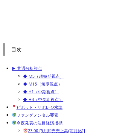
目次
▶ 共通分析視点
◆ M5（超短期視点）
◆ M15（短期視点）
◆ H1（中期視点）
◆ H4（中長期視点）
ピボット・サポレジ水準
ファンダメンタル要素
今夜発表の注目経済指標
23:00 [5月卸売売上高(前月比)]