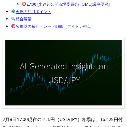
27:00 [米連邦公開市場委員会(FOMC)議事要旨]
今夜の注目ポイント
総合展望
AI推奨の短期トレード戦略（デイトレ視点）
7月8日17:00現在のドル円（USD/JPY）相場は、162.25円付