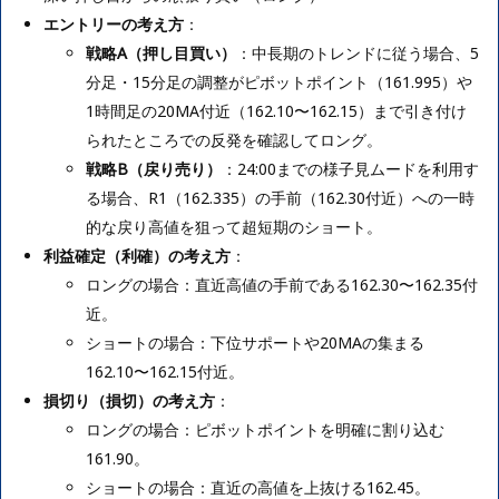
エントリーの考え方
：
戦略A（押し目買い）
：中長期のトレンドに従う場合、5
分足・15分足の調整がピボットポイント（161.995）や
1時間足の20MA付近（162.10〜162.15）まで引き付け
られたところでの反発を確認してロング。
戦略B（戻り売り）
：24:00までの様子見ムードを利用す
る場合、R1（162.335）の手前（162.30付近）への一時
的な戻り高値を狙って超短期のショート。
利益確定（利確）の考え方
：
ロングの場合：直近高値の手前である162.30〜162.35付
近。
ショートの場合：下位サポートや20MAの集まる
162.10〜162.15付近。
損切り（損切）の考え方
：
ロングの場合：ピボットポイントを明確に割り込む
161.90。
ショートの場合：直近の高値を上抜ける162.45。