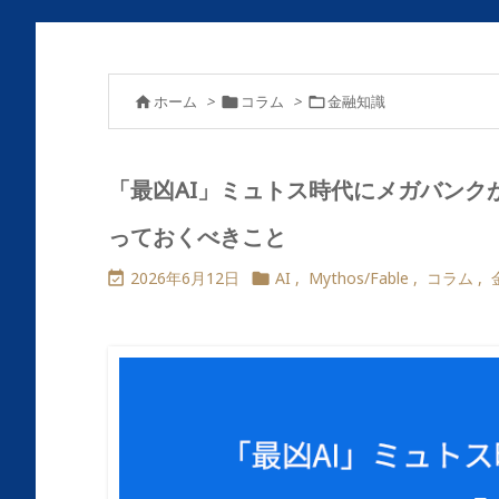
ホーム
>
コラム
>
金融知識



「最凶AI」ミュトス時代にメガバンク
っておくべきこと
2026年6月12日
AI
,
Mythos/Fable
,
コラム
,

