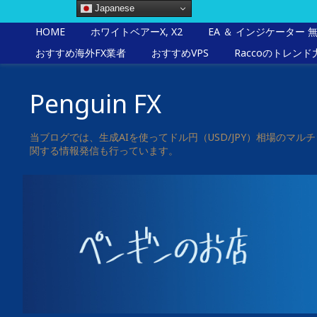
Japanese
HOME
ホワイトベアーX, X2
EA ＆ インジケーター 
おすすめ海外FX業者
おすすめVPS
Raccoのトレンド
Penguin FX
当ブログでは、生成AIを使ってドル円（USD/JPY）相場の
関する情報発信も行っています。