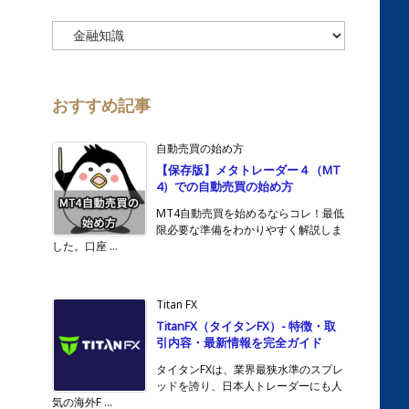
カ
テ
ゴ
リ
ー
おすすめ記事
自動売買の始め方
【保存版】メタトレーダー４（MT
4）での自動売買の始め方
MT4自動売買を始めるならコレ！最低
限必要な準備をわかりやすく解説しま
した。口座 ...
Titan FX
TitanFX（タイタンFX）- 特徴・取
引内容・最新情報を完全ガイド
タイタンFXは、業界最狭水準のスプレ
ッドを誇り、日本人トレーダーにも人
気の海外F ...