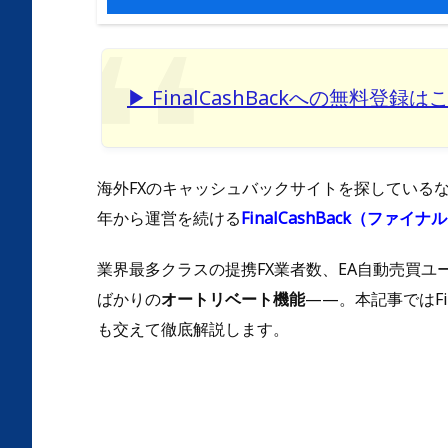
▶ FinalCashBackへの無料登録は
海外FXのキャッシュバックサイトを探しているな
年から運営を続ける
FinalCashBack（ファ
業界最多クラスの提携FX業者数、EA自動売買ユ
ばかりの
オートリベート機能
——。本記事ではFi
も交えて徹底解説します。