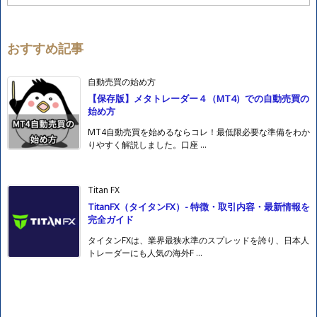
テ
ゴ
リ
ー
おすすめ記事
自動売買の始め方
【保存版】メタトレーダー４（MT4）での自動売買の
始め方
MT4自動売買を始めるならコレ！最低限必要な準備をわか
りやすく解説しました。口座 ...
Titan FX
TitanFX（タイタンFX）- 特徴・取引内容・最新情報を
完全ガイド
タイタンFXは、業界最狭水準のスプレッドを誇り、日本人
トレーダーにも人気の海外F ...