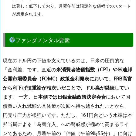
は著しく低下しており、月曜午前は限定的な値幅でのスタート
が想定されます。
ファンダメンタル要素
現在のドル円の下値を支えているのは、日米の圧倒的な
「金利差」です。直近の
米消費者物価指数（CPI）や米連邦
公開市場委員会（FOMC）政策金利発表において、FRB高官
から利下げ慎重論が相次いだことで、ドル高が継続してい
ます。 一方、日本側では日銀金融政策決定会合
において国
債買い入れ減額の具体策が次回へ持ち越されたことから、
円売り圧力が根強いです。ただし、161円台という水準は本
邦当局による「為替介入」への警戒感が極めて高まるライ
ンであるため、月曜午前の「仲値（午前9時55分）」に向け