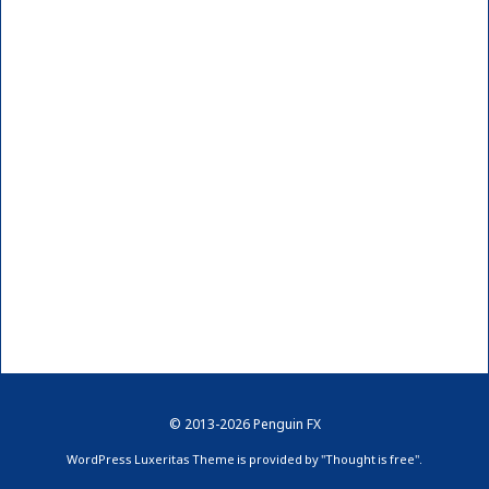
©
2013
-2026
Penguin FX
WordPress Luxeritas Theme is provided by "
Thought is free
".