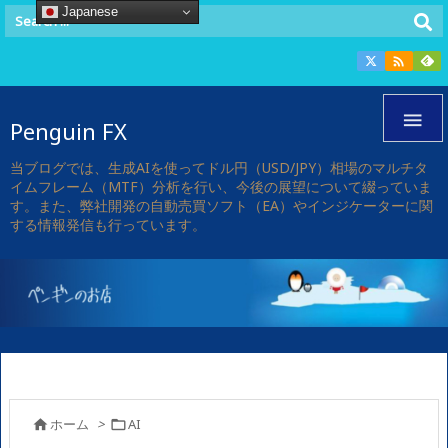
Japanese


Penguin FX
当ブログでは、生成AIを使ってドル円（USD/JPY）相場のマルチタ
イムフレーム（MTF）分析を行い、今後の展望について綴っていま
す。また、弊社開発の自動売買ソフト（EA）やインジケーターに関
する情報発信も行っています。
ホーム
>
AI

