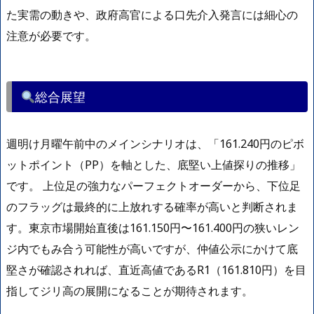
た実需の動きや、政府高官による口先介入発言には細心の
注意が必要です。
総合展望
週明け月曜午前中のメインシナリオは、「161.240円のピボ
ットポイント（PP）を軸とした、底堅い上値探りの推移」
です。 上位足の強力なパーフェクトオーダーから、下位足
のフラッグは最終的に上放れする確率が高いと判断されま
す。東京市場開始直後は161.150円〜161.400円の狭いレン
ジ内でもみ合う可能性が高いですが、仲値公示にかけて底
堅さが確認されれば、直近高値であるR1（161.810円）を目
指してジリ高の展開になることが期待されます。