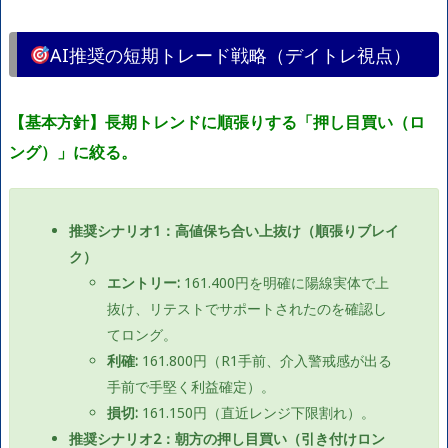
AI推奨の短期トレード戦略（デイトレ視点）
【基本方針】長期トレンドに順張りする「押し目買い（ロ
ング）」に絞る。
推奨シナリオ1：高値保ち合い上抜け（順張りブレイ
ク）
エントリー:
161.400円を明確に陽線実体で上
抜け、リテストでサポートされたのを確認し
てロング。
利確:
161.800円（R1手前、介入警戒感が出る
手前で手堅く利益確定）。
損切:
161.150円（直近レンジ下限割れ）。
推奨シナリオ2：朝方の押し目買い（引き付けロン