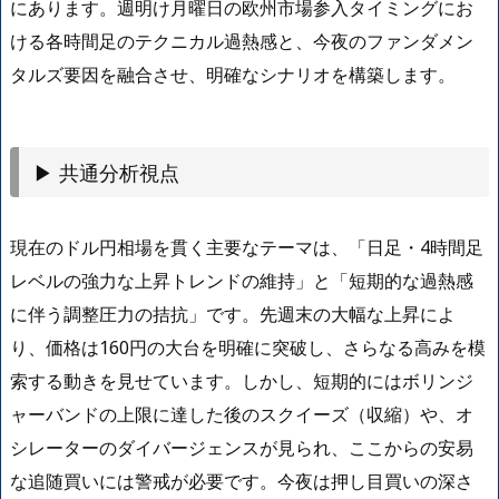
にあります。週明け月曜日の欧州市場参入タイミングにお
ける各時間足のテクニカル過熱感と、今夜のファンダメン
タルズ要因を融合させ、明確なシナリオを構築します。
▶ 共通分析視点
現在のドル円相場を貫く主要なテーマは、「日足・4時間足
レベルの強力な上昇トレンドの維持」と「短期的な過熱感
に伴う調整圧力の拮抗」です。先週末の大幅な上昇によ
り、価格は160円の大台を明確に突破し、さらなる高みを模
索する動きを見せています。しかし、短期的にはボリンジ
ャーバンドの上限に達した後のスクイーズ（収縮）や、オ
シレーターのダイバージェンスが見られ、ここからの安易
な追随買いには警戒が必要です。今夜は押し目買いの深さ