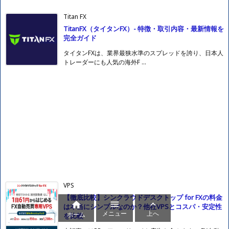
Titan FX
TitanFX（タイタンFX）- 特徴・取引内容・最新情報を
完全ガイド
タイタンFXは、業界最狭水準のスプレッドを誇り、日本人
トレーダーにも人気の海外F ...
VPS
【徹底比較】シンクラウドデスクトップ for FXの料金



は本当にシンプルなのか？他社VPSとコスパ・安定性
メニュー
上へ
ホーム
を比較