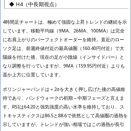
◆ H4（中長期視点）
4時間足チャートは、極めて強固な上昇トレンドの継続を示
しています。移動平均線（9MA、26MA、100MA）は完全
に右肩上がりのパーフェクトオーダーを維持。直近のロー
ソク足は、前週終値付近の最高値圏（160.40円付近）で大
陽線を付けた後、現在の足が小陰線（インサイドバー）と
なり調整を行っていますが、9MA（159.95円付近）よりも
遥か上方に位置しています。
ボリンジャーバンドは＋2σを大きく押し広げた後の高値維
持であり、バンドウォークの初期～中期フェーズと言えま
す。RSIは64.20と強気強度の高い水準を維持しており、ス
トキャスティクスは86.5と88.6で依然として高値圏の過熱を
示していますが、トレンドが強い相場ではこの過熱が長引