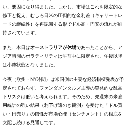
い」要因になり得ました。しかし、市場はこれを限定的な
修正と捉え、むしろ日米の圧倒的な金利差（キャリートレ
ードの継続性）を再認識する形でドル高・円安の流れが維
持されています。
また、本日は
オーストラリアが休場
であったことから、ア
ジア時間のボラティリティは午前中に限定され、午後以降
は小康状態となりました。
今夜（欧州・NY時間）は米国側の主要な経済指標発表が予
定されておらず、ファンダメンタルズ主導の突発的な乱高
下リスクは低いと考えられます。そのため、先週末の米雇
用統計の強い結果（利下げ遠のき観測）を受けた「ドル買
い・円売り」の慣性が市場心理（センチメント）の根底を
支配し続ける見通しです。