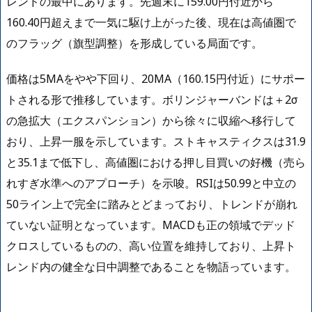
レンドの最中にあります。先週末に159.00円付近から
160.40円超えまで一気に駆け上がった後、現在は高値圏で
のフラッグ（旗型調整）を形成している局面です。
価格は5MAをやや下回り、20MA（160.15円付近）にサポー
トされる形で推移しています。ボリンジャーバンドは＋2σ
の急拡大（エクスパンション）から徐々に収縮へ移行して
おり、上昇一服を示しています。ストキャスティクスは31.9
と35.1まで低下し、高値圏における押し目買いの好機（売ら
れすぎ水準へのアプローチ）を示唆。RSIは50.99と中立の
50ライン上で完全に踏みとどまっており、トレンドが崩れ
ていない証明となっています。MACDも正の領域でデッド
クロスしているものの、高い位置を維持しており、上昇ト
レンド内の健全な日中調整であることを物語っています。