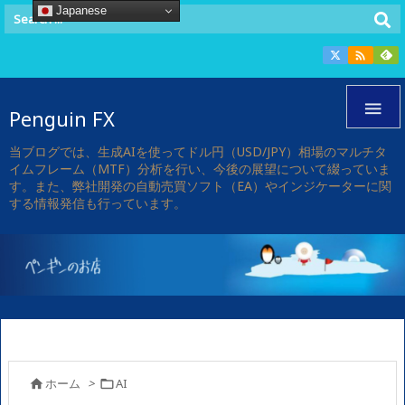
Japanese


Penguin FX
当ブログでは、生成AIを使ってドル円（USD/JPY）相場のマルチタ
イムフレーム（MTF）分析を行い、今後の展望について綴っていま
す。また、弊社開発の自動売買ソフト（EA）やインジケーターに関
する情報発信も行っています。
ホーム
>
AI

