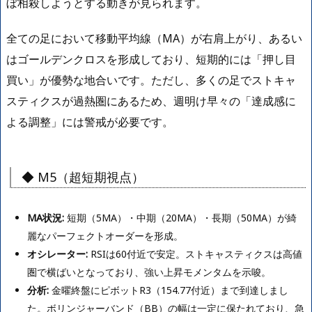
ぼ相殺しようとする動きが見られます。
全ての足において移動平均線（MA）が右肩上がり、あるい
はゴールデンクロスを形成しており、短期的には「押し目
買い」が優勢な地合いです。ただし、多くの足でストキャ
スティクスが過熱圏にあるため、週明け早々の「達成感に
よる調整」には警戒が必要です。
◆ M5（超短期視点）
MA状況:
短期（5MA）・中期（20MA）・長期（50MA）が綺
麗なパーフェクトオーダーを形成。
オシレーター:
RSIは60付近で安定。ストキャスティクスは高値
圏で横ばいとなっており、強い上昇モメンタムを示唆。
分析:
金曜終盤にピボットR3（154.77付近）まで到達しまし
た。ボリンジャーバンド（BB）の幅は一定に保たれており、急