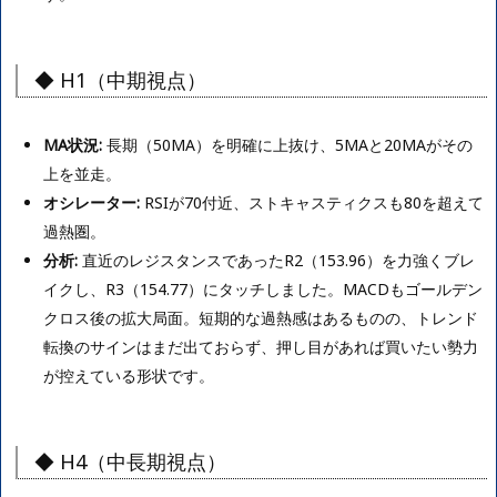
◆ H1（中期視点）
MA状況:
長期（50MA）を明確に上抜け、5MAと20MAがその
上を並走。
オシレーター:
RSIが70付近、ストキャスティクスも80を超えて
過熱圏。
分析:
直近のレジスタンスであったR2（153.96）を力強くブレ
イクし、R3（154.77）にタッチしました。MACDもゴールデン
クロス後の拡大局面。短期的な過熱感はあるものの、トレンド
転換のサインはまだ出ておらず、押し目があれば買いたい勢力
が控えている形状です。
◆ H4（中長期視点）