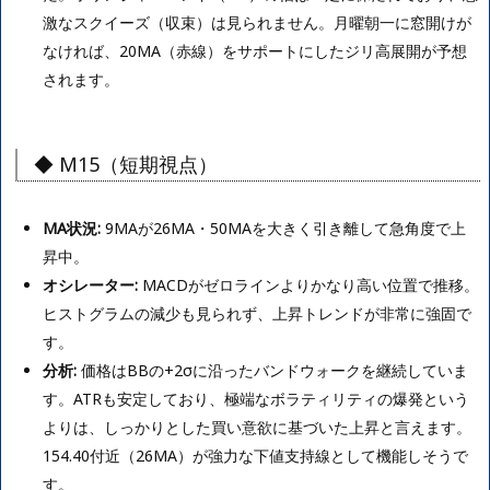
激なスクイーズ（収束）は見られません。月曜朝一に窓開けが
なければ、20MA（赤線）をサポートにしたジリ高展開が予想
されます。
◆ M15（短期視点）
MA状況:
9MAが26MA・50MAを大きく引き離して急角度で上
昇中。
オシレーター:
MACDがゼロラインよりかなり高い位置で推移。
ヒストグラムの減少も見られず、上昇トレンドが非常に強固で
す。
分析:
価格はBBの+2σに沿ったバンドウォークを継続していま
す。ATRも安定しており、極端なボラティリティの爆発という
よりは、しっかりとした買い意欲に基づいた上昇と言えます。
154.40付近（26MA）が強力な下値支持線として機能しそうで
す。