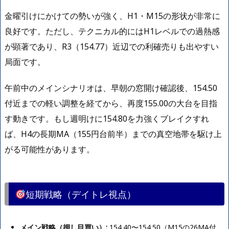
金曜引けにかけての勢いが強く、H1・M15の形状が非常に
良好です。ただし、テクニカル的にはH1レベルでの過熱感
が顕著であり、R3（154.77）近辺での利確売りも出やすい
局面です。
午前中のメインシナリオは、早朝の窓開け確認後、154.50
付近までの軽い調整を経てから、再度155.00の大台を目指
す動きです。もし週明けに154.80を力強くブレイクすれ
ば、H4の長期MA（155円台前半）までの真空地帯を駆け上
がる可能性があります。
短期戦略（デイトレ視点）
メイン戦略（押し目買い）:
154.40〜154.50（M15の26MA付