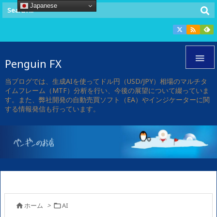
Japanese


Penguin FX
当ブログでは、生成AIを使ってドル円（USD/JPY）相場のマルチタ
イムフレーム（MTF）分析を行い、今後の展望について綴っていま
す。また、弊社開発の自動売買ソフト（EA）やインジケーターに関
する情報発信も行っています。
ホーム
>
AI

