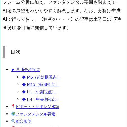
フレーム分析に加え、ファンダメンタル要因も踏まえて、
相場の展望をわかりやすく解説します。なお、分析は
生成
AI
で行っており、【週初の・・・】の記事は土曜日の17時
30分頃を目途に発信しています。
目次
▶ 共通分析視点
◆ M5（超短期視点）
◆ M15（短期視点）
◆ H1（中期視点）
◆ H4（中長期視点）
ピボット・サポレジ水準
ファンダメンタル要素
総合展望