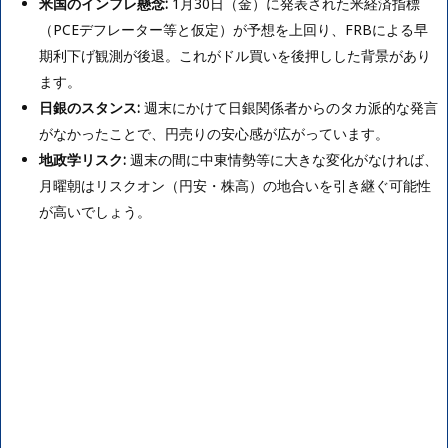
米国のインフレ懸念:
1月30日（金）に発表された米経済指標
（PCEデフレーター等と仮定）が予想を上回り、FRBによる早
期利下げ観測が後退。これがドル買いを後押しした背景があり
ます。
日銀のスタンス:
週末にかけて日銀関係者からのタカ派的な発言
がなかったことで、円売りの安心感が広がっています。
地政学リスク:
週末の間に中東情勢等に大きな変化がなければ、
月曜朝はリスクオン（円安・株高）の地合いを引き継ぐ可能性
が高いでしょう。