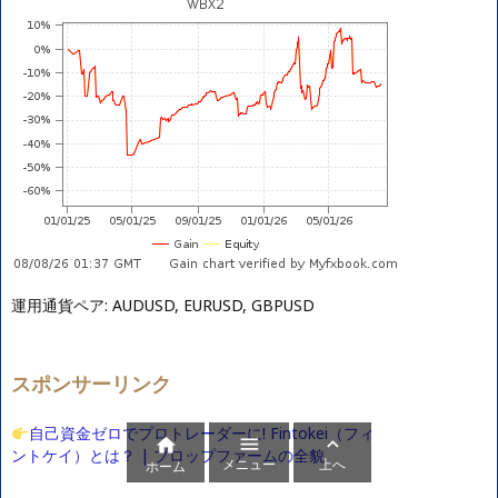
運用通貨ペア: AUDUSD, EURUSD, GBPUSD
スポンサーリンク
自己資金ゼロでプロトレーダーに! Fintokei（フィ



ントケイ）とは？ | プロップファームの全貌
メニュー
上へ
ホーム